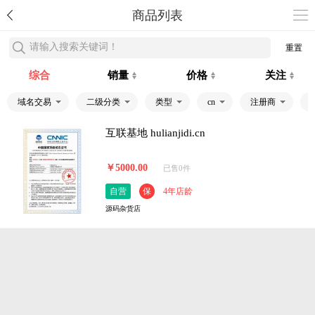
商品列表
请输入搜索关键词！
重置
综合
销量
价格
关注
域名交易
二级分类
类型
cn
注册商
互联基地 hulianjidi.cn
￥5000.00
已售0件
自营
保
4年店龄
源码杂货店