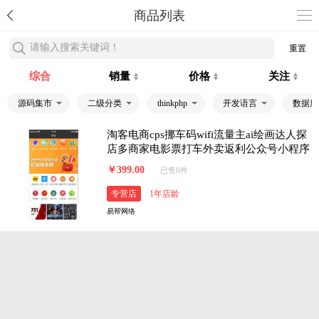
商品列表
请输入搜索关键词！
重置
综合
销量
价格
关注
源码集市
二级分类
thinkphp
开发语言
数据库
淘客电商cps挪车码wifi流量主ai绘画达人探
店多商家电影票打车外卖返利公众号小程序
app
￥399.00
已售0件
专营店
1年店龄
易帮网络