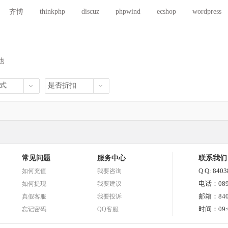
漫/竞技
聊天/交友/直播
小说/文章/文学
医院/女人/健康
thinkphp
discuz
phpwind
ecshop
wordpress
齐博
/公司/政府
行业/办公/系统
博客/个人/blog
体育/运动/赛事
他
式
是否折扣
常见问题
服务中心
联系我们
Q Q: 840
如何充值
我要咨询
电话：0898
如何提现
我要建议
邮箱：8403
真假客服
我要投诉
时间：09:0
忘记密码
QQ客服