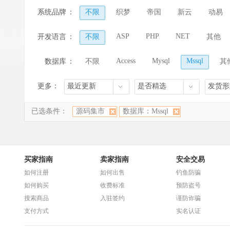
HTML5模板
电影/视频/音乐
游戏/动
系统品牌
：
不限
织梦
帝国
新云
动易
学校/教育/人才
财经/股票/金融
企业
ASP
PHP
NET
开发语言
：
不限
其他
汽车/二手/车行
Wap/微信/App
其他
Access
Mysql
Mssql
数据库
：
不限
其
更多：
最近更新
是否精选
发货形
已选条件：
源码集市
数据库：Mssql
买家指南
卖家指南
安全交易
如何注册
如何出售
钓鱼防骗
如何购买
收费标准
预防盗号
搜索商品
入驻签约
谨防诈骗
支付方式
实名认证