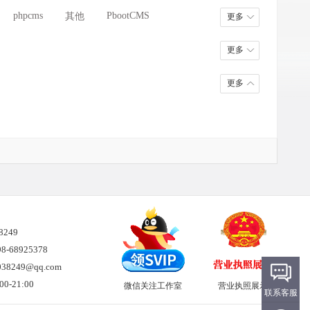
导航/网址/查询
淘客/网店/商城
phpcms
PbootCMS
其他
更多
物流/快递/交通
域名/空间/建站
更多
更多
38249
-68925378
8249@qq.com
0-21:00
微信关注工作室
营业执照展示
联系客服