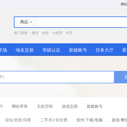
网
商品
热门搜索：
微信
友价
小程序
抖音
市场
域名交易
等级认证
新媒账号
任务大厅
新
习
网站寄售
主机空间
游戏交易
新媒账号
论坛/社区/问答
二手/B２B/分类
软件/下载/电脑
旅游/餐