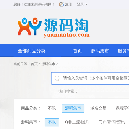
您好！欢迎来到
源码淘网
！
注册
登录
全部商品分类
首页
源码集市
服务
当前位置：
首页
>
源码集市
>
热门搜索：
商品分类
：
不限
源码集市
域名交易
课程学
源码集市
：
不限
Q非主流/图片
门户/新闻/资讯