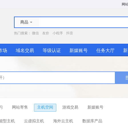
网
商品
热门搜索：
微信
友价
小程序
抖音
市场
域名交易
等级认证
新媒账号
任务大厅
新
习
网站寄售
主机空间
游戏交易
新媒账号
能型主机
云虚拟主机
海外云主机
数据库产品