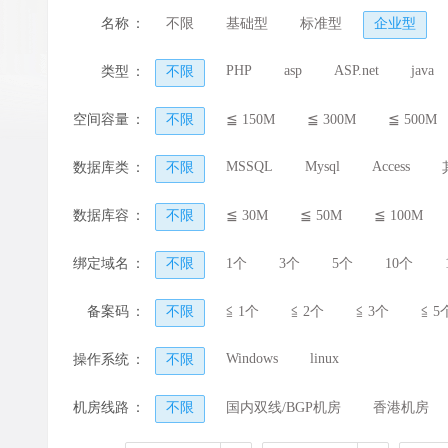
名称
：
不限
基础型
标准型
企业型
PHP
asp
ASP.net
java
类型
：
不限
空间容量
：
不限
≦ 150M
≦ 300M
≦ 500M
MSSQL
Mysql
Access
数据库类
：
不限
型
数据库容
：
不限
≦ 30M
≦ 50M
≦ 100M
量
绑定域名
：
不限
1个
3个
5个
10个
备案码
：
不限
≦ 1个
≦ 2个
≦ 3个
≦ 5
Windows
linux
操作系统
：
不限
机房线路
：
不限
国内双线/BGP机房
香港机房