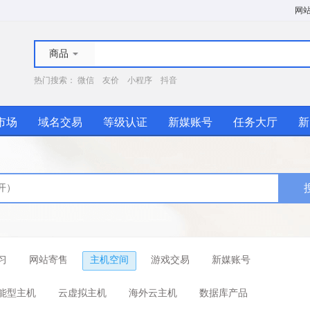
网
商品
热门搜索：
微信
友价
小程序
抖音
市场
域名交易
等级认证
新媒账号
任务大厅
新
习
网站寄售
主机空间
游戏交易
新媒账号
能型主机
云虚拟主机
海外云主机
数据库产品