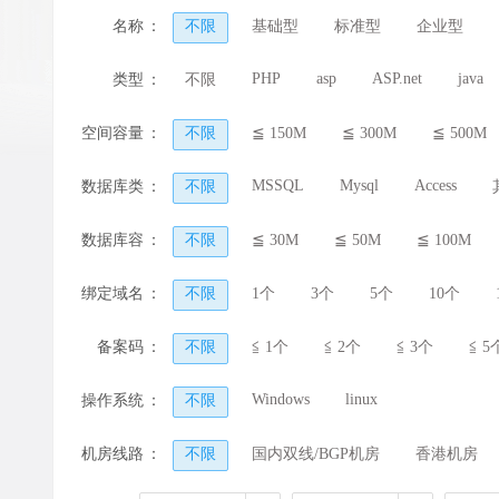
名称
：
不限
基础型
标准型
企业型
PHP
asp
ASP.net
java
类型
：
不限
空间容量
：
不限
≦ 150M
≦ 300M
≦ 500M
MSSQL
Mysql
Access
数据库类
：
不限
型
数据库容
：
不限
≦ 30M
≦ 50M
≦ 100M
量
绑定域名
：
不限
1个
3个
5个
10个
备案码
：
不限
≦ 1个
≦ 2个
≦ 3个
≦ 5
Windows
linux
操作系统
：
不限
机房线路
：
不限
国内双线/BGP机房
香港机房