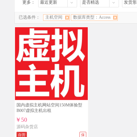
更多：
最近更新
是否精选
发货形
已选条件：
主机空间
数据库类型：Access
国内虚拟主机网站空间150M体验型
B007虚拟主机出租
￥50
源码杂货店
自营
保