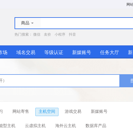
网
商品
热门搜索：
微信
友价
小程序
抖音
市场
域名交易
等级认证
新媒账号
任务大厅
新
习
网站寄售
主机空间
游戏交易
新媒账号
能型主机
云虚拟主机
海外云主机
数据库产品