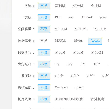
名称
：
不限
基础型
标准型
企业型
PHP
asp
ASP.net
java
类型
：
不限
空间容量
：
不限
≦ 150M
≦ 300M
≦ 500M
MSSQL
Mysql
Access
数据库类
：
不限
型
数据库容
：
不限
≦ 30M
≦ 50M
≦ 100M
量
绑定域名
：
不限
1个
3个
5个
10个
备案码
：
不限
≦ 1个
≦ 2个
≦ 3个
≦ 5
Windows
linux
操作系统
：
不限
机房线路
：
不限
国内双线/BGP机房
香港机房