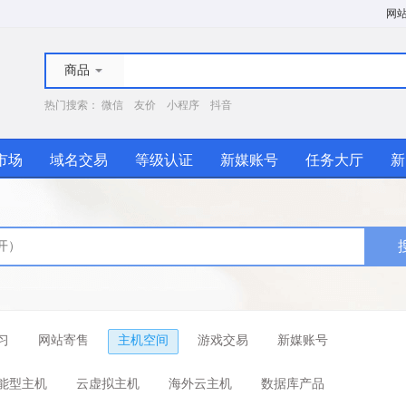
网
商品
热门搜索：
微信
友价
小程序
抖音
市场
域名交易
等级认证
新媒账号
任务大厅
新
习
网站寄售
主机空间
游戏交易
新媒账号
能型主机
云虚拟主机
海外云主机
数据库产品