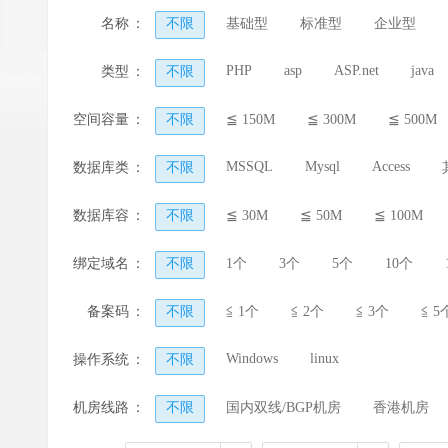
名称
：
不限
基础型
标准型
企业型
PHP
asp
ASP.net
java
类型
：
不限
空间容量
：
不限
≦ 150M
≦ 300M
≦ 500M
MSSQL
Mysql
Access
数据库类
：
不限
型
数据库容
：
不限
≦ 30M
≦ 50M
≦ 100M
量
绑定域名
：
不限
1个
3个
5个
10个
备案码
：
不限
≦ 1个
≦ 2个
≦ 3个
≦ 5
Windows
linux
操作系统
：
不限
机房线路
：
不限
国内双线/BGP机房
香港机房