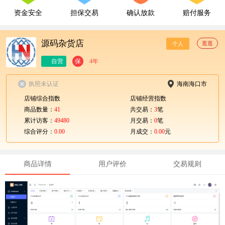
资金安全
担保交易
确认放款
赔付服务
源码杂货店
逛逛
个人
自营
保
4年
执照未认证
海南海口市
店铺综合指数
店铺经营指数
商品数量：
41
共交易：
3
笔
累计访客：
49480
月交易：
0
笔
综合评分：
0.00
月成交：
0.00
元
商品详情
用户评价
交易规则